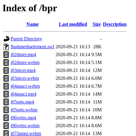
Index of /bpr
Name
Last modified
Size
Description
Parent Directory
-
flashmediaelement.swf
2020-09-21 16:13
28K
i02durer.mp4
2020-09-21 16:14
9.5M
i02durer.webm
2020-09-21 16:14
5.1M
i03nicer.mp4
2020-09-21 16:14
12M
i03nicer.webm
2020-09-21 16:14
6.0M
i04anaci.webm
2020-09-21 16:14
6.7M
i04anaci.mp4
2020-09-21 16:14
14M
i05orto.mp4
2020-09-21 16:14
11M
i05orto.webm
2020-09-21 16:14
10M
i06vetro.mp4
2020-09-21 16:14
8.8M
i06vetro.webm
2020-09-21 16:14
8.6M
i07Jamni.webm
2020-09-21 16:14
13M