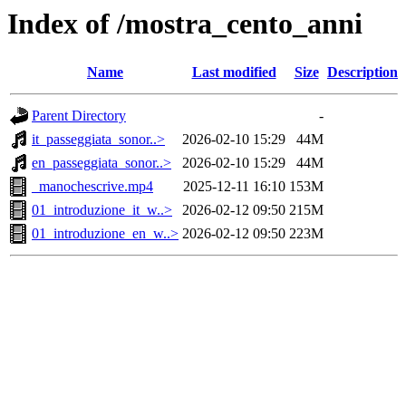
Index of /mostra_cento_anni
Name
Last modified
Size
Description
Parent Directory
-
it_passeggiata_sonor..>
2026-02-10 15:29
44M
en_passeggiata_sonor..>
2026-02-10 15:29
44M
_manochescrive.mp4
2025-12-11 16:10
153M
01_introduzione_it_w..>
2026-02-12 09:50
215M
01_introduzione_en_w..>
2026-02-12 09:50
223M